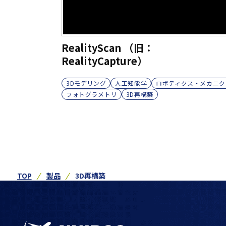
RealityScan （旧：
RealityCapture）
3Dモデリング
人工知能学
ロボティクス・メカニク
フォトグラメトリ
3D再構築
TOP
製品
3D再構築