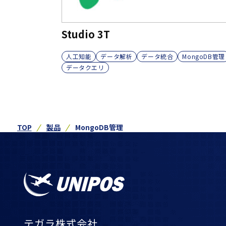
Studio 3T
人工知能
データ解析
データ統合
MongoDB管理
データクエリ
TOP
製品
MongoDB管理
テガラ株式会社