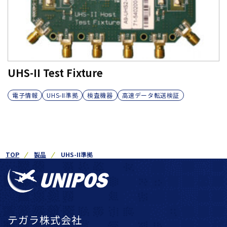
UHS-II Test Fixture
電子情報
UHS-II準拠
検査機器
高速データ転送検証
TOP
製品
UHS-II準拠
テガラ株式会社