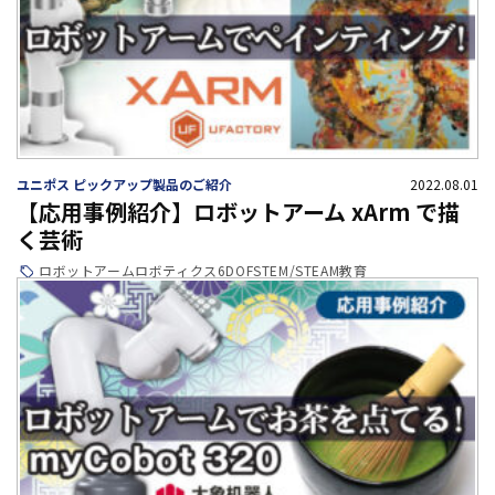
ユニポス ピックアップ製品のご紹介
2022.08.01
【応用事例紹介】ロボットアーム xArm で描
く芸術
ロボットアーム
ロボティクス
6DOF
STEM/STEAM教育