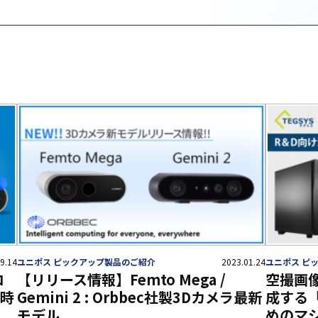
9.14
ユニポス ピックアップ製品のご紹介
2023.01.24
ユニポス ピ
ロ
【リリース情報】Femto Mega /
空撮画
新時
Gemini 2 : Orbbec社製3Dカメラ最新
成する「
モデル
めのマ