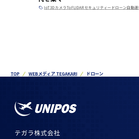
IoT
3Dカメラ
ToF
LIDAR
セキュリティー
ドローン
自動運
TOP
WEBメディア TEGAKARI
ドローン
テガラ株式会社