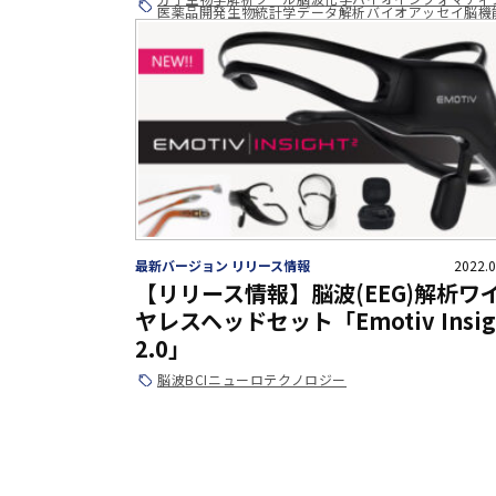
医薬品開発
生物統計学
データ解析
バイオアッセイ
脳機
最新バージョン リリース情報
2022.0
【リリース情報】脳波(EEG)解析ワ
ヤレスヘッドセット「Emotiv Insig
2.0」
脳波
BCI
ニューロテクノロジー