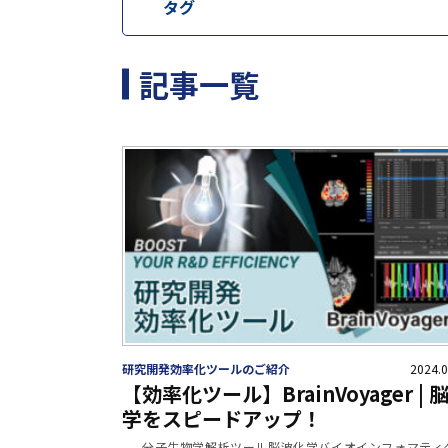
タグ
記事一覧
研究開発効率化ツールのご紹介
2024.0
【効率化ツール】BrainVoyager | 
学をスピードアップ！
分子生物学
解析ツール
脳波
化学
バイオインフォマティ