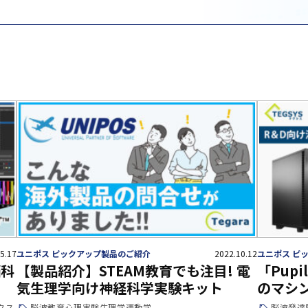
5.17
ユニポス ピックアップ製品のご紹介
2022.10.12
ユニポス ピ
脳科
【製品紹介】STEAM教育でも注目! 電
「Pup
気生理学向け神経科学実験キット
のマシ
クス
脳波
教育
心理実験
生理学
運動学
脳波
発達