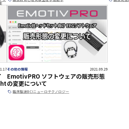
能
1.17
その他の情報
2021.09.29
イ
EmotivPRO ソフトウェアの販売形態
ht
の変更について
臨床
脳波
BCI
ニューロテクノロジー