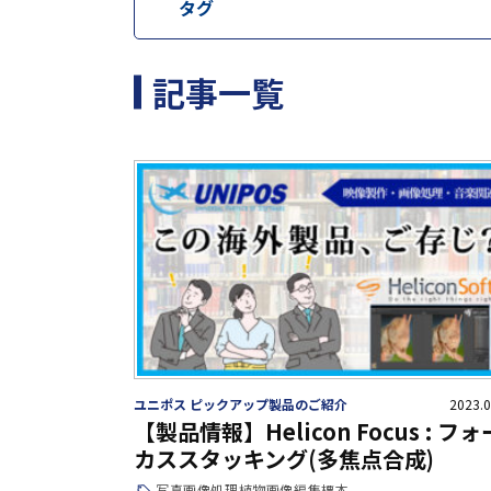
タグ
記事一覧
ユニポス ピックアップ製品のご紹介
2023.0
【製品情報】Helicon Focus : フォ
カススタッキング(多焦点合成)
写真
画像処理
植物
画像編集
標本