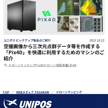
ユニポス ピックアップ製品のご紹介
2021.10.22
空撮画像から三次元点群データ等を作成する
「Pix4D」を快適に利用するためのマシンのご
紹介
ドローンマッピング
Pix4D
ドローン
地図
測量
LIDAR
TOP
WEBメディア TEGAKARI
ドローンマッピング