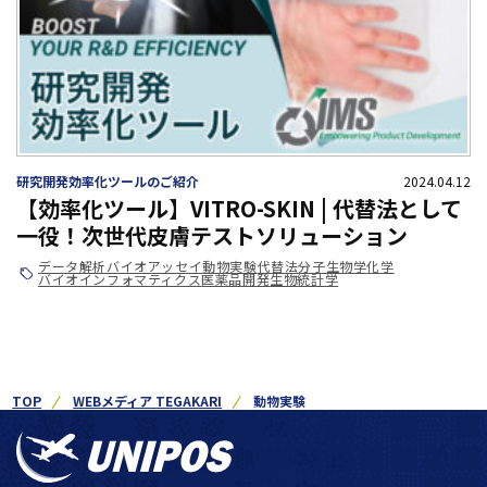
研究開発効率化ツールのご紹介
2024.04.12
【効率化ツール】VITRO-SKIN | 代替法として
一役！次世代皮膚テストソリューション
データ解析
バイオアッセイ
動物実験
代替法
分子生物学
化学
バイオインフォマティクス
医薬品開発
生物統計学
TOP
WEBメディア TEGAKARI
動物実験