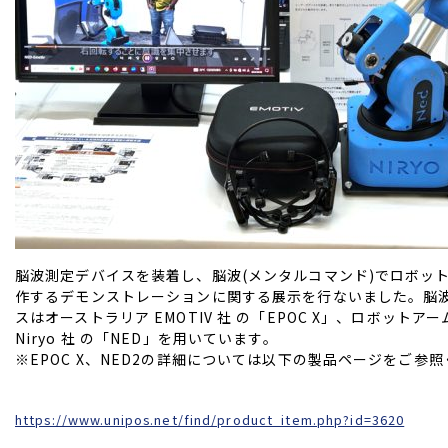
脳波測定デバイスを装着し、脳波(メンタルコマンド)でロボッ
作するデモンストレーションに関する展示を行ないました。脳
スはオーストラリア EMOTIV 社 の「EPOC X」、ロボットア
Niryo 社 の「NED」を用いています。
※EPOC X、NED2の詳細については以下の製品ページをご参
https://www.unipos.net/find/product_item.php?id=3620