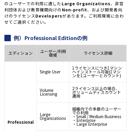
のユーザーでの利用に適した
Large Organizations
、非営
利団体および教育機関向けの
Non-profit
、および開発者向
けのライセンス
Developers
があります。ご利用環境に合わ
せてご選択ください。
例）Professional Editionの例
ユーザー/利用
エディション
ライセンス詳細
環境
1ライセンスにつき1マシン
Single User
へインストール可能(1マシ
ンを1ユーザーとカウント)
2ライセンス以上の場合、
Volume
ボリュームディスカウント
Licensing
適用
組織内での多数のユーザー
での利用
Large
・Small / Medium Business
Organizations
・Enterprise
Professional
・Large Enterprise