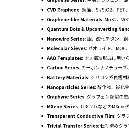
CVD Graphene
: 銅箔、Si/SiO2、
Graphene-like Materials
: MoS2、
Quantum Dots & Upconverting Nano
Nanowire Series
: 銀、酸化チタン、
Molecular Sieves
: ゼオライト、MO
AAO Templates
: ナノ構造形成に用
Carbon Series
: カーボンナノチュー
Battery Materials
: シリコン系負極
Nanoparticles Series
: 酸化物、炭
Graphyne Series
: グラフェン類似の炭
MXene Series
: Ti3C2TxなどのMXen
Transparent Conductive Film
: グ
Trivial Transfer Series
: 転写済みグ