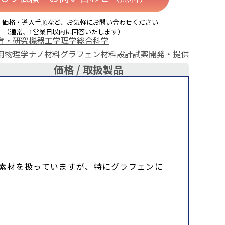
・価格・導入手順など、お気軽にお問い合わせください
（通常、1営業日以内に回答いたします）
育・研究機器
工学
理学
総合科学
用物理学
ナノ材料
グラフェン
材料設計
試薬開発・提供
価格 /
取扱製品
。
n)といった素材を扱っていますが、特にグラフェンに