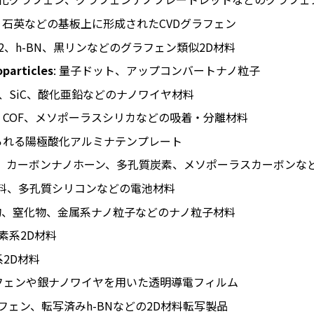
PET、石英などの基板上に形成されたCVDグラフェン
WS2、h-BN、黒リンなどのグラフェン類似2D材料
particles
: 量子ドット、アップコンバートナノ粒子
銅、SiC、酸化亜鉛などのナノワイヤ材料
F、COF、メソポーラスシリカなどの吸着・分離材料
いられる陽極酸化アルミナテンプレート
ブ、カーボンナノホーン、多孔質炭素、メソポーラスカーボンな
材料、多孔質シリコンなどの電池材料
化物、窒化物、金属系ナノ粒子などのナノ粒子材料
素系2D材料
e系2D材料
ラフェンや銀ナノワイヤを用いた透明導電フィルム
ラフェン、転写済みh-BNなどの2D材料転写製品