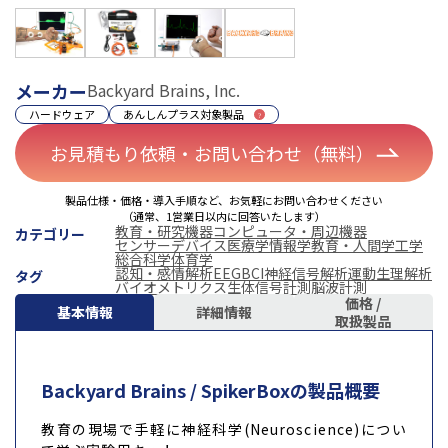
メーカー
Backyard Brains, Inc.
ハードウェア
あんしんプラス対象製品
お見積もり依頼・お問い合わせ（無料）
製品仕様・価格・導入手順など、お気軽にお問い合わせください
（通常、1営業日以内に回答いたします）
教育・研究機器
コンピュータ・周辺機器
カテゴリー
センサーデバイス
医療学
情報学
教育・人間学
工学
総合科学
体育学
認知・感情解析
EEG
BCI
神経信号解析
運動生理解析
タグ
バイオメトリクス
生体信号計測
脳波計測
価格 /
基本情報
詳細情報
取扱製品
Backyard Brains / SpikerBoxの製品概要
教育の現場で手軽に神経科学(Neuroscience)につい