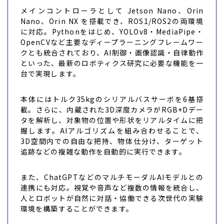
メインコントローラとして Jetson Nano、Orin
Nano、Orin NX を搭載でき、ROS1/ROS2の両環境
に対応。Pythonをはじめ、YOLOv8・MediaPipe・
OpenCVなど主要なディープラーニングフレームワー
クとも統合されており、AI制御・画像認識・自律動作
といった、最新のロボティクス研究に必要な機能を一
台で実現します。
本体にはトルク35kgのシリアルバスサーボを6基搭
載。さらに、内蔵された3D深度カメラがRGB+Dデー
タを解析し、対象物の位置や形状をリアルタイムに把
握します。AIアルゴリズムを組み合わせることで、
3D空間内での自由な把持、物体仕分け、ターゲット
追跡などの複雑な動作を自動的に実行できます。
また、ChatGPTなどのマルチモーダルAIモデルとの
連携にも対応。視覚や音声など複数の情報を統合し、
人とロボットが自然に対話・協働できる次世代の実験
環境を構築することができます。