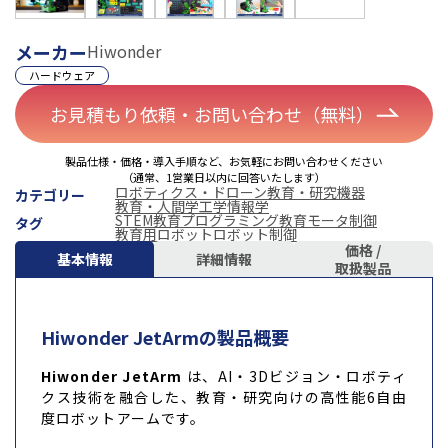
メーカー
Hiwonder
ハードウェア
お見積もり依頼・お問い合わせ（無料）
製品仕様・価格・導入手順など、お気軽にお問い合わせください
（通常、1営業日以内に回答いたします）
ロボティクス・ドローン
教育・研究機器
カテゴリー
教育・人間学
工学
情報学
STEM教育
プログラミング教育
モータ制御
タグ
教育用ロボット
ロボット制御
価格 /
基本情報
詳細情報
取扱製品
Hiwonder JetArmの製品概要
Hiwonder JetArm
は、AI・3Dビジョン・ロボティ
クス技術を融合した、教育・研究向けの高性能6自由
度ロボットアームです。