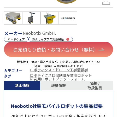
メーカー
Neobotix GmbH.
ハードウェア
あんしんプラス対象製品
お見積もり依頼・お問い合わせ（無料）
製品仕様・価格・導入手順など、お気軽にお問い合わせください
（通常、1営業日以内に回答いたします）
ロボティクス・ドローン
工学
情報学
カテゴリー
ロボティクス
自律制御
産業用ロボット
タグ
研究用ロボットプラットフォーム
価格 /
基本情報
詳細情報
取扱製品
Neobotix社製モバイルロボットの製品概要
20年以上にわたりロボットの開発・製造を行う ドイ