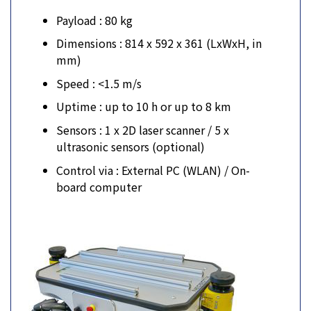
Payload : 80 kg
Dimensions : 814 x 592 x 361 (LxWxH, in
mm)
Speed : <1.5 m/s
Uptime : up to 10 h or up to 8 km
Sensors : 1 x 2D laser scanner / 5 x
ultrasonic sensors (optional)
Control via : External PC (WLAN) / On-
board computer