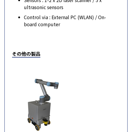
Sensors : 1-2 x 2D laser scanner / 5 x
ultrasonic sensors
Control via : External PC (WLAN) / On-
board computer
その他の製品