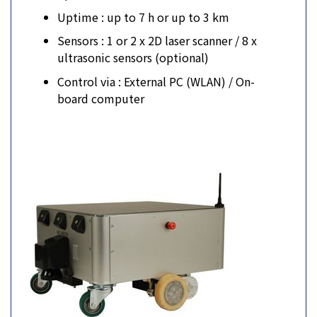
Uptime : up to 7 h or up to 3 km
Sensors : 1 or 2 x 2D laser scanner / 8 x
ultrasonic sensors (optional)
Control via : External PC (WLAN) / On-
board computer