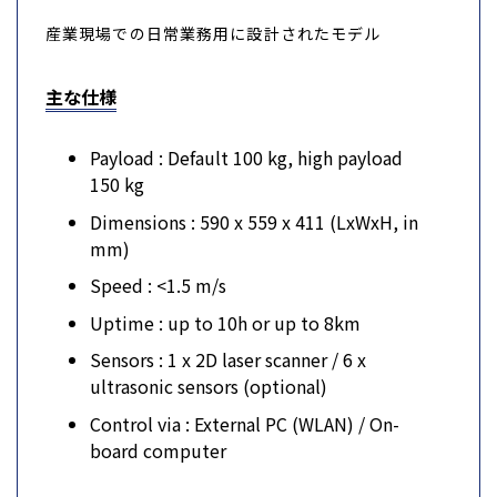
産業現場での日常業務用に設計されたモデル
主な仕様
Payload : Default 100 kg, high payload
150 kg
Dimensions : 590 x 559 x 411 (LxWxH, in
mm)
Speed : <1.5 m/s
Uptime : up to 10h or up to 8km
Sensors : 1 x 2D laser scanner / 6 x
ultrasonic sensors (optional)
Control via : External PC (WLAN) / On-
board computer