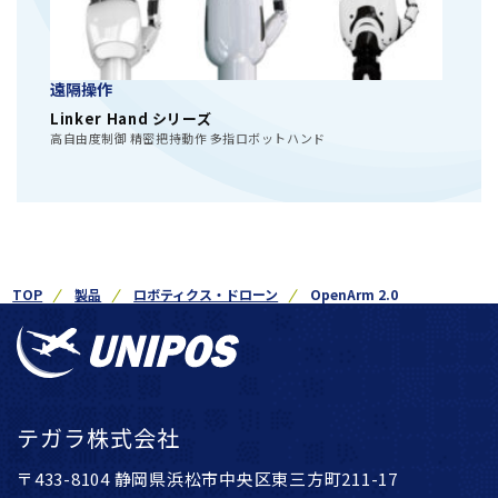
遠隔操作
Linker Hand シリーズ
高自由度制御 精密把持動作 多指ロボットハンド
TOP
製品
ロボティクス・ドローン
OpenArm 2.0
テガラ株式会社
〒433-8104 静岡県浜松市中央区東三方町211-17