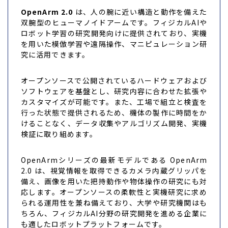
OpenArm 2.0
は、人の腕に近い構造と動作を備えた
双腕型のヒューマノイドアームです。フィジカルAIや
ロボット学習の研究開発向けに提供されており、実機
を用いた模倣学習や遠隔操作、マニピュレーション研
究に活用できます。
オープンソースで公開されているハードウェアおよび
ソフトウェアを基盤とし、研究内容に合わせた拡張や
カスタマイズが可能です。また、工場で組立と検査を
行った状態で提供されるため、機体の製作に時間をか
けることなく、データ収集やアルゴリズム開発、実機
検証に取り組めます。
OpenArmシリーズの最新モデルである OpenArm
2.0 は、視覚情報を取得できるカメラ内蔵グリッパを
備え、画像を用いた把持動作や物体操作の研究にも対
応します。オープンソースの柔軟性と実機研究に求め
られる運用性を兼ね備えており、大学や研究機関はも
ちろん、フィジカルAI分野の研究開発を進める企業に
も適したロボットプラットフォームです。