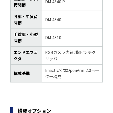
DM 4340 P
荷関節
肘部・中負荷
DM 4340
関節
手首部・小型
DM 4310
関節
エンドエフェ
RGBカメラ内蔵2指ピンチグ
クタ
リッパ
Enactic公式OpenArm 2.0モー
構成基準
ター構成
構成オプション