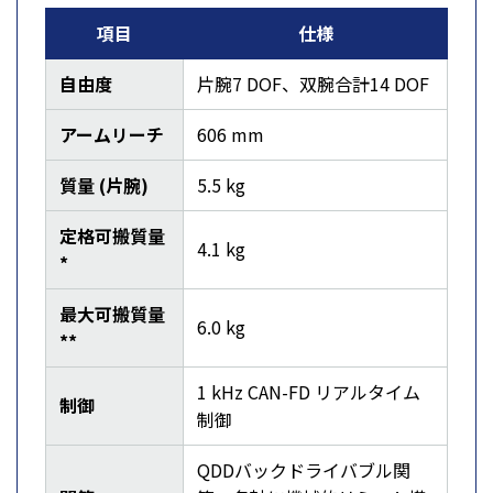
項目
仕様
自由度
片腕7 DOF、双腕合計14 DOF
アームリーチ
606 mm
質量 (片腕)
5.5 kg
定格可搬質量
4.1 kg
*
最大可搬質量
6.0 kg
**
1 kHz CAN-FD リアルタイム
制御
制御
QDDバックドライバブル関