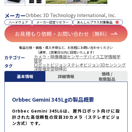
メーカー
Orbbec 3D Technology International, Inc.
ハードウェア
メーカー認定リセラー
あんしんプラス対象製品
お見積もり依頼・お問い合わせ（無料）
製品仕様・価格・導入手順など、お気軽にお問い合わせください
（通常、1営業日以内に回答いたします）
カメラ・映像機器
センサーデバイス
工学
情報学
カテゴリー
理学
ロボットビジョン
ステレオビジョン
3Dセンシング
タグ
深度推定
空間検出
価格 /
基本情報
詳細情報
取扱製品
Orbbec Gemini 345Lgの製品概要
Orbbec Gemini 345LGは、屋外ロボット向けに設
計された高信頼性の双目3Dカメラ（ステレオビジョ
ン方式）です。