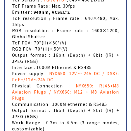
ToF Frame Rate : Max. 30fps
Emitter :
940nm, VCSEL*2
ToF resolution / Frame rate : 640×480, Max.
15fps
RGB resolution : Frame rate : 1600×1200,
Global Shutter
ToF FOV : 70°(H)×50°(V)
RGB FOV : 70°(H)×50°(V)
Output format : 16bit (Depth) + 8bit (IR) +
JPEG (RGB)
Interface : 1000M Ethernet & RS485
Power supply :
NYX650: 12V～24V DC / DS87:
PoE+/12V～24V DC
Physical Connection :
NYX650: RJ45+M8
Aviation Plugs / NYX660: M12 + M8 Aviation
Plugs
Communication : 1000M ethernet & RS485
Output format : 16bit (Depth) + 8bit (IR) +
JPEG (RGB)
Work Range : 0.3m to 4.5m (3 range modes,
customizable)