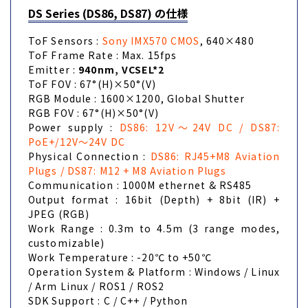
DS Series (DS86, DS87) の仕様
ToF Sensors :
Sony IMX570 CMOS
, 640×480
ToF Frame Rate : Max. 15fps
Emitter :
940nm, VCSEL*2
ToF FOV : 67°(H)×50°(V)
RGB Module : 1600×1200, Global Shutter
RGB FOV : 67°(H)×50°(V)
Power supply :
DS86: 12V～24V DC / DS87:
PoE+/12V～24V DC
Physical Connection :
DS86: RJ45+M8 Aviation
Plugs / DS87: M12 + M8 Aviation Plugs
Communication : 1000M ethernet & RS485
Output format : 16bit (Depth) + 8bit (IR) +
JPEG (RGB)
Work Range : 0.3m to 4.5m (3 range modes,
customizable)
Work Temperature : -20℃ to +50℃
Operation System & Platform : Windows / Linux
/ Arm Linux / ROS1 / ROS2
SDK Support : C / C++ / Python