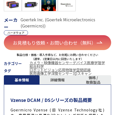
メーカ
Goertek Inc. (Goertek Microelectronics
(Goermicro))
ー
ハードウェア
お見積もり依頼・お問い合わせ（無料）
製品仕様・価格・導入手順など、お気軽にお問い合わせください
（通常、1営業日以内に回答いたします）
カメラ・映像機器
センサーデバイス
医療学
理学
カテゴリー
総合科学
ロボットビジョン
応用物理学
空間認識
タグ
医用画像工学
深度センサー
3Dスキャン
価格 /
基本情報
詳細情報
取扱製品
Vzense DCAM / DSシリーズの製品概要
Goermicro Vzense (旧 Vzense Technology社)