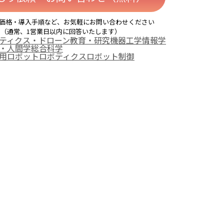
価格・導入手順など、お気軽にお問い合わせください
（通常、1営業日以内に回答いたします）
ティクス・ドローン
教育・研究機器
工学
情報学
・人間学
総合科学
用ロボット
ロボティクス
ロボット制御