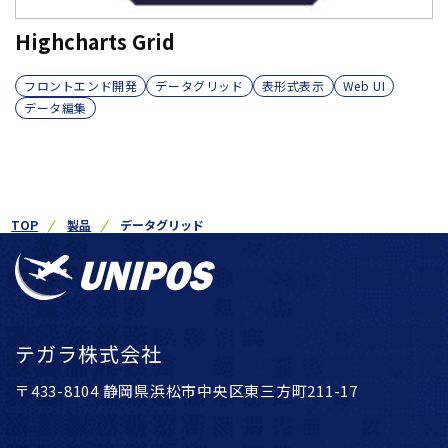
Highcharts Grid
フロントエンド開発
データグリッド
表形式表示
Web UI
データ編集
TOP
製品
データグリッド
テガラ株式会社
〒433-8104 静岡県浜松市中央区東三方町211-17