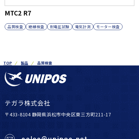
MTC2 R7
品質検査
絶縁検査
耐電圧試験
電気計測
モーター検査
TOP
製品
品質検査
テガラ株式会社
〒433-8104 静岡県浜松市中央区東三方町211-17