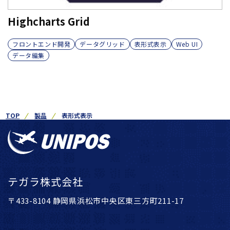
Highcharts Grid
フロントエンド開発
データグリッド
表形式表示
Web UI
データ編集
TOP
製品
表形式表示
テガラ株式会社
〒433-8104 静岡県浜松市中央区東三方町211-17