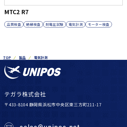
MTC2 R7
品質検査
絶縁検査
耐電圧試験
電気計測
モーター検査
TOP
製品
電気計測
テガラ株式会社
〒433-8104 静岡県浜松市中央区東三方町211-17