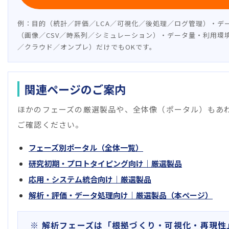
例：目的（統計／評価／LCA／可視化／後処理／ログ管理）・デ
（画像／CSV／時系列／シミュレーション）・データ量・利用環境
／クラウド／オンプレ）だけでもOKです。
関連ページのご案内
ほかのフェーズの厳選製品や、全体像（ポータル）もあ
ご確認ください。
フェーズ別ポータル（全体一覧）
研究初期・プロトタイピング向け｜厳選製品
応用・システム統合向け｜厳選製品
解析・評価・データ処理向け｜厳選製品（本ページ）
※ 解析フェーズは「根拠づくり・可視化・再現性