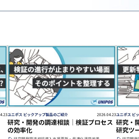
4.23
ユニポス ピックアップ製品のご紹介
2026.04.23
ユニポス ピ
研究・開発の調達相談｜検証プロセス
研究・
の効率化
研究ツ
研究開発
調達相談
導入支援
更新・最適化
運用改善
研究開発